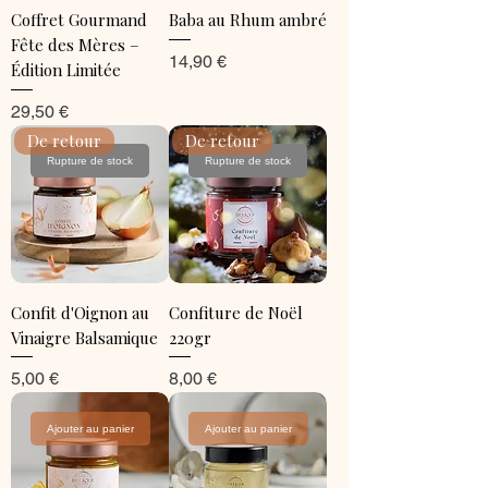
Coffret Gourmand
Baba au Rhum ambré
Fête des Mères –
Prix
14,90 €
Édition Limitée
Prix
29,50 €
De retour
De retour
Rupture de stock
Rupture de stock
Confit d'Oignon au
Confiture de Noël
Vinaigre Balsamique
220gr
Prix
Prix
5,00 €
8,00 €
Ajouter au panier
Ajouter au panier