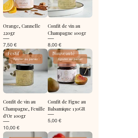
Orange, Cannelle
Confit de vin au
220gr
Champagne 100gr
Prix
Prix
7,50 €
8,00 €
Festif
Nouveauté
Ajouter au panier
Ajouter au panier
Confit de vin au
Confit de Figue au
Champagne, Feuille
Balsamique 130GR
d'Or 100gr
Prix
5,00 €
Prix
10,00 €