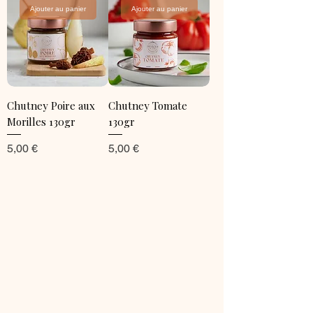
Ajouter au panier
Ajouter au panier
Chutney Poire aux
Chutney Tomate
Morilles 130gr
130gr
Prix
Prix
5,00 €
5,00 €