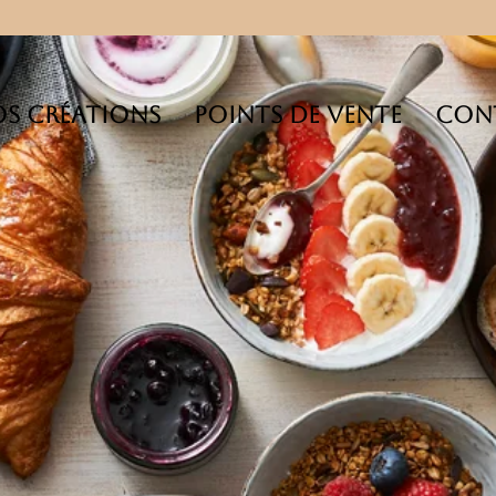
s créations
Points de Vente
Con