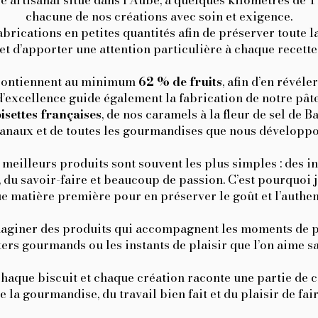
e artisanal situé dans l’Aube, à quelques kilomètres de 
chacune de nos créations avec soin et exigence.
brications en petites quantités afin
de préserver toute l
et d’apporter une attention particulière à chaque recette
 contiennent au minimum
62 % de fruits
, afin d’en révél
excellence guide également la fabrication de notre pât
isettes françaises
,
de nos caramels à la fleur de sel de B
sanaux et de toutes les gourmandises que nous développon
 meilleurs produits sont souvent les plus simples : des 
 du savoir-faire et beaucoup de passion. C’est pourquoi 
e matière première pour en préserver le goût et l’authent
imaginer des produits qui accompagnent les moments de pa
ters gourmands ou les instants de plaisir que l’on aime sa
haque biscuit et chaque création raconte une partie de c
 la gourmandise, du travail bien fait et du plaisir de fai