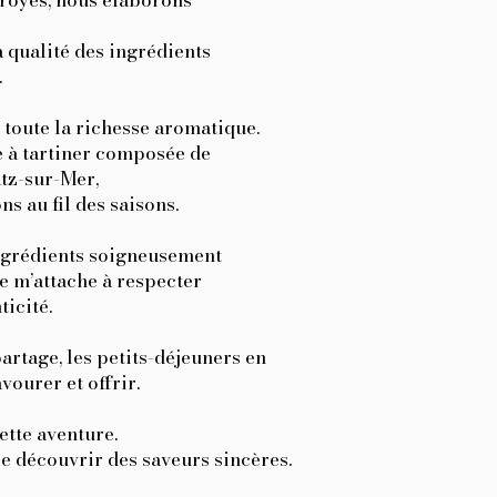
Troyes, nous élaborons
a qualité des ingrédients
.
er toute la richesse aromatique.
e à tartiner composée de
atz-sur-Mer,
s au fil des saisons.
ingrédients soigneusement
je m’attache à respecter
icité.
rtage, les petits-déjeuners en
vourer et offrir.
ette aventure.
re découvrir des saveurs sincères.