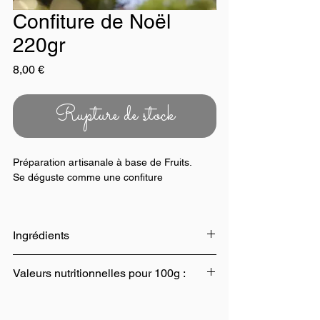
Confiture de Noël
220gr
Prix
8,00 €
Rupture de stock
Préparation artisanale à base de Fruits.
Se déguste comme une confiture
Poids Net : 220gr
Ingrédients
Jus de Coing 35%, sucre, figue séchée,
Valeurs nutritionnelles pour 100g :
abricots secs, pruneau, datte séchée, raisin
sec,
NOIX
, orangettes,
AMANDE
hachée,
Valeur énergetique : 1262kj / 298 Kcal,
jus dʼorange, jus de citron, pectine,
Matières grasses 3,3g, Dont acides gras