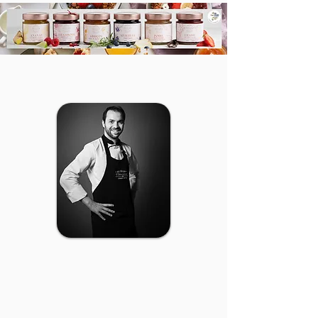
zeste dʼorange, zeste de citron, cannelle
saturés : 0,3g, Glucides : 64g, Dont sucres :
poudre, badiane poudre, épaississant agar
58g, Protéines : 1,8g, Sel : 0,04g
agar
Livraison en France métropolitaine Colissimo
48