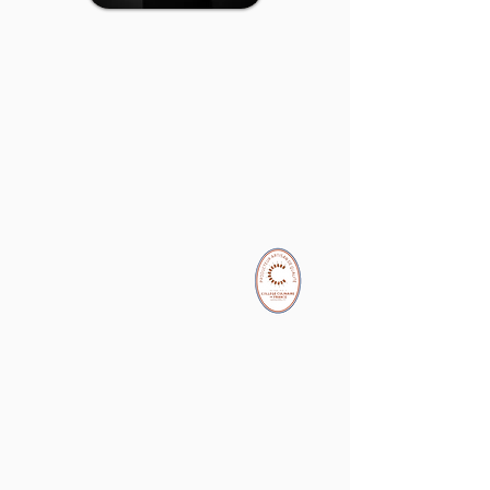
dégustation élégante et surprenante.
1 x Rien que pour toiUne recette exclusive
imaginée spécialement pour cette édition
Fête des Mères. Une création tendre et
gourmande pensée comme une déclaration
sucrée.
1 x Fraise BasilicL’accord parfait entre la
douceur de la fraise et la fraîcheur
aromatique du basilic. Une association
raffinée et moderne.
1 cuillère de dégustation élégante incluse
Idées dégustation
À savourer sur :
brioche tiède
pain grillé
pancakes
crêpes