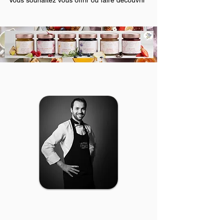
le meilleur des préparations fruitées
françaises ?
Cet article comprend uniquement le coffret
en kraft avec la cuillère cuivrée , libre à vous
de le composer à discrétion en choisissant
les pots de 230gr de votre choix sur notre
boutique !